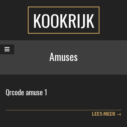
Skip
to
KOOKRIJK
content
Primary
Navigation
Amuses
Menu
Qrcode amuse 1
2023-
03-
07
LEES MEER →