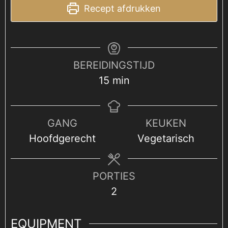
Recept afdrukken
BEREIDINGSTIJD
minuten
15
min
GANG
KEUKEN
Hoofdgerecht
Vegetarisch
PORTIES
2
EQUIPMENT